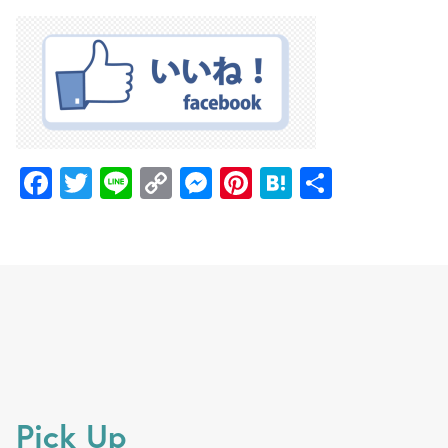
F
T
Li
C
M
Pi
H
共
a
w
n
o
e
nt
at
有
c
itt
e
p
ss
er
e
e
er
y
e
e
n
b
Li
n
st
a
o
n
g
o
k
er
k
Pick Up