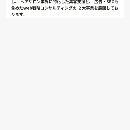
し、
ヘアサロン業界に特化した集客支援と、
広告・SEOも
含めたWeb戦略コンサルティングの
２大事業を展開してお
ります。
美容サロン集客支援事業
Web戦略コンサルティン