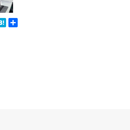
i
H
共
t
at
有
r
e
n
t
a