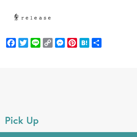
F
T
Li
C
M
Pi
H
共
a
w
n
o
e
nt
at
有
c
itt
e
p
ss
er
e
e
er
y
e
e
n
b
Li
n
st
a
o
n
g
o
k
er
k
Pick Up