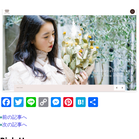
F
T
Li
C
M
Pi
H
共
a
w
n
o
e
nt
at
有
前の記事へ
c
itt
e
p
ss
er
e
次の記事へ
e
er
y
e
e
n