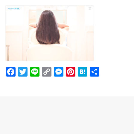
F
T
Li
C
M
Pi
H
共
a
w
n
o
e
nt
at
有
c
itt
e
p
ss
er
e
e
er
y
e
e
n
b
Li
n
st
a
o
n
g
o
k
er