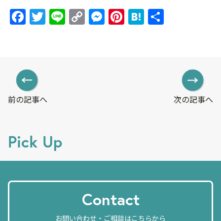
F
T
Li
C
M
Pi
H
共
a
w
n
o
e
nt
at
有
c
itt
e
p
ss
er
e
e
er
y
e
e
n
b
Li
n
st
a
o
n
g
前の記事へ
次の記事へ
o
k
er
k
Pick Up
Contact
お問い合わせ・ご相談はこちらから