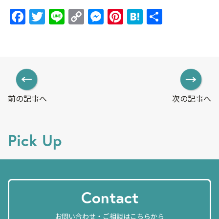
F
T
Li
C
M
Pi
H
共
a
w
n
o
e
nt
at
有
c
itt
e
p
ss
er
e
e
er
y
e
e
n
b
Li
n
st
a
o
n
g
前の記事へ
次の記事へ
o
k
er
k
Pick Up
Contact
お問い合わせ・ご相談はこちらから